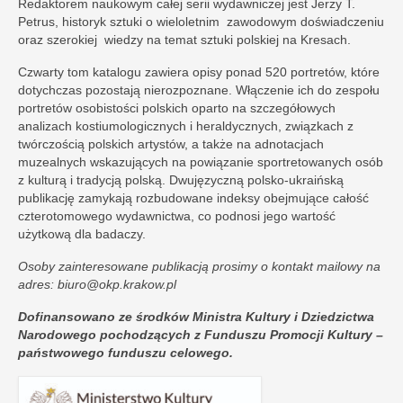
Redaktorem naukowym całej serii wydawniczej jest Jerzy T.
Petrus, historyk sztuki o wieloletnim zawodowym doświadczeniu
oraz szerokiej wiedzy na temat sztuki polskiej na Kresach.
Czwarty tom katalogu zawiera opisy ponad 520 portretów, które
dotychczas pozostają nierozpoznane. Włączenie ich do zespołu
portretów osobistości polskich oparto na szczegółowych
analizach kostiumologicznych i heraldycznych, związkach z
twórczością polskich artystów, a także na adnotacjach
muzealnych wskazujących na powiązanie sportretowanych osób
z kulturą i tradycją polską. Dwujęzyczną polsko-ukraińską
publikację zamykają rozbudowane indeksy obejmujące całość
czterotomowego wydawnictwa, co podnosi jego wartość
użytkową dla badaczy.
Osoby zainteresowane publikacją prosimy o kontakt mailowy na
adres: biuro@okp.krakow.pl
Dofinansowano ze środków Ministra Kultury i Dziedzictwa
Narodowego pochodzących z Funduszu Promocji Kultury –
państwowego funduszu celowego.