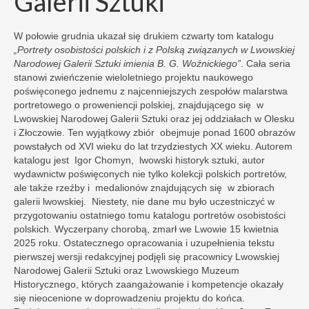
Galerii Sztuki”
W połowie grudnia ukazał się drukiem czwarty tom katalogu
„Portrety osobistości polskich i z Polską związanych w Lwowskiej
Narodowej Galerii Sztuki imienia B. G. Woźnickiego”
. Cała seria
stanowi zwieńczenie wieloletniego projektu naukowego
poświęconego jednemu z najcenniejszych zespołów malarstwa
portretowego o proweniencji polskiej, znajdującego się w
Lwowskiej Narodowej Galerii Sztuki oraz jej oddziałach w Olesku
i Złoczowie. Ten wyjątkowy zbiór obejmuje ponad 1600 obrazów
powstałych od XVI wieku do lat trzydziestych XX wieku. Autorem
katalogu jest Igor Chomyn, lwowski historyk sztuki, autor
wydawnictw poświęconych nie tylko kolekcji polskich portretów,
ale także rzeźby i medalionów znajdujących się w zbiorach
galerii lwowskiej. Niestety, nie dane mu było uczestniczyć w
przygotowaniu ostatniego tomu katalogu portretów osobistości
polskich. Wyczerpany chorobą, zmarł we Lwowie 15 kwietnia
2025 roku. Ostatecznego opracowania i uzupełnienia tekstu
pierwszej wersji redakcyjnej podjęli się pracownicy Lwowskiej
Narodowej Galerii Sztuki oraz Lwowskiego Muzeum
Historycznego, których zaangażowanie i kompetencje okazały
się nieocenione w doprowadzeniu projektu do końca.